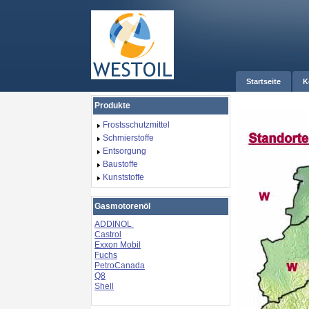
Startseite
K
Produkte
Frostsschutzmittel
Schmierstoffe
Entsorgung
Baustoffe
Kunststoffe
Gasmotorenöl
ADDINOL
Castrol
Exxon Mobil
Fuchs
PetroCanada
Q8
Shell