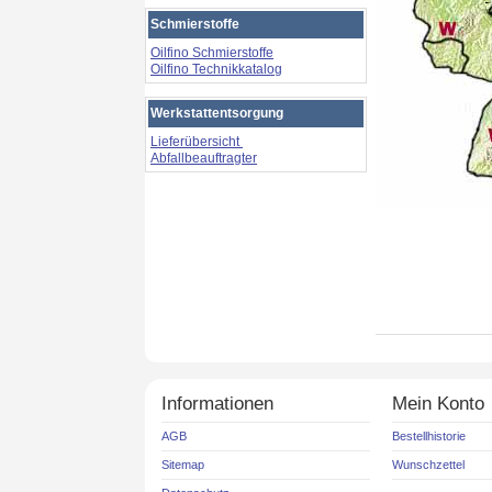
Schmierstoffe
Oilfino Schmierstoffe
Oilfino Technikkatalog
Werkstattentsorgung
Lieferübersicht
Abfallbeauftragter
Informationen
Mein Konto
AGB
Bestellhistorie
Sitemap
Wunschzettel