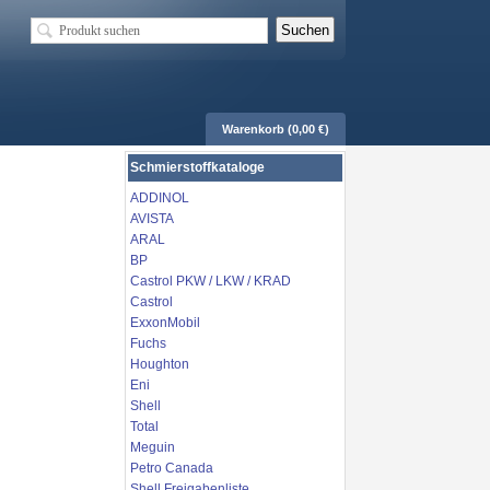
Warenkorb (0,00 €)
Schmierstoffkataloge
ADDINOL
AVISTA
ARAL
BP
Castrol PKW / LKW / KRAD
Castrol
ExxonMobil
Fuchs
Houghton
Eni
Shell
Total
Meguin
Petro Canada
Shell Freigabenliste