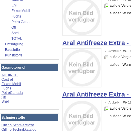
Eni
auf die Vergle
ExxonMobil
auf den Wuns
Fuchs
Petro Canada
Q8
Shell
TOTAL
Aral Antifreeze Extra -
Entsorgung
Baustoffe
ArtikelNr.:
W- 1
Kunststoffe
auf die Vergle
auf den Wuns
Gasmotorenöl
ADDINOL
Castrol
Exxon Mobil
Fuchs
Aral Antifreeze Extra -
PetroCanada
Q8
Shell
ArtikelNr.:
W- 1
auf die Vergle
auf den Wuns
Schmierstoffe
Oilfino Schmierstoffe
Oilfino Technikkatalog