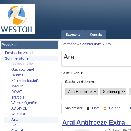
Startseite
Kontakt
Startseite
»
Schmierstoffe
»
Aral
Produkte
Frostsschutzmittel
Aral
Schmierstoffe
Fachbereiche
Gasmotorenöl
Seite 1
von 19
Henkel
Kühlschmierstoffe
Suche verfeinern
Meguin
ROWE
Trafoöle
Wärmeträgeröle
Ansicht als:
Liste
Galerie
ADDINOL
WESTOIL
Aral
Aral Antifreeze Extra -
BP
ArtikelNr.:
W- 1
Castrol