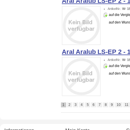
Aral Aralub LS-EP 2 - 
ArtikelNr.:
W- 1
auf die Vergle
auf den Wuns
Aral Aralub LS-EP 2 - 
ArtikelNr.:
W- 1
auf die Vergle
auf den Wuns
1
2
3
4
5
6
7
8
9
10
11