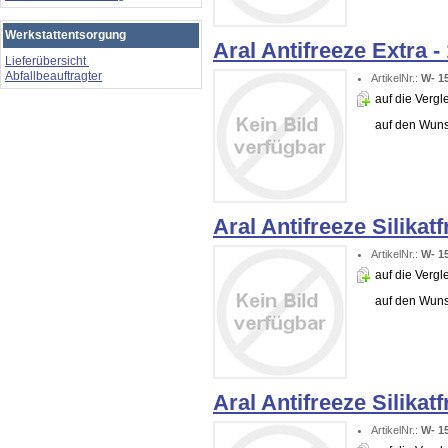
Werkstattentsorgung
Aral Antifreeze Extra -
Lieferübersicht
Abfallbeauftragter
ArtikelNr.:
W- 1
auf die Vergle
auf den Wuns
Aral Antifreeze Silikatf
ArtikelNr.:
W- 1
auf die Vergle
auf den Wuns
Aral Antifreeze Silikatf
ArtikelNr.:
W- 1