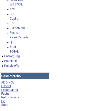
WESTOIL
Aral
BP
Castrol
Eni
ExxonMobil
Fuchs
Petro Canada
Q8
Shell
TOTAL
Entsorgung
Baustoffe
Kunststoffe
Gasmotorenöl
ADDINOL
Castrol
Exxon Mobil
Fuchs
PetroCanada
Q8
Shell