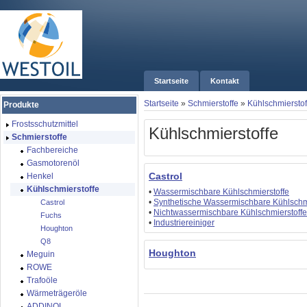
Startseite
Kontakt
Startseite
»
Schmierstoffe
»
Kühlschmierstof
Produkte
Frostsschutzmittel
Kühlschmierstoffe
Schmierstoffe
Fachbereiche
Gasmotorenöl
Castrol
Henkel
Kühlschmierstoffe
•
Wassermischbare Kühlschmierstoffe
•
Synthetische Wassermischbare Kühlschmi
Castrol
•
Nichtwassermischbare Kühlschmierstoffe
Fuchs
•
Industriereiniger
Houghton
Q8
Houghton
Meguin
ROWE
Trafoöle
Wärmeträgeröle
ADDINOL