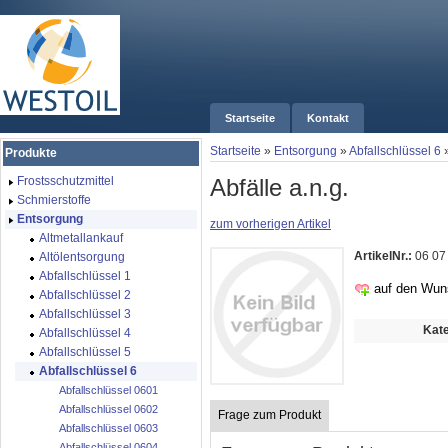
Startseite
Kontakt
Startseite
»
Entsorgung
»
Abfallschlüssel 6
Produkte
Abfälle a.n.g.
Frostsschutzmittel
Schmierstoffe
Entsorgung
zum vorherigen Artikel
Altmetallankauf
ArtikelNr.:
06 07
Altölentsorgung
Abfallschlüssel 1
auf den Wun
Abfallschlüssel 2
Abfallschlüssel 3
Kate
Abfallschlüssel 4
Abfallschlüssel 5
Abfallschlüssel 6
Abfallschlüssel 0601
Abfallschlüssel 0602
Frage zum Produkt
Abfallschlüssel 0603
Abfallschlüssel 0604