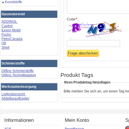
Kunststoffe
Gasmotorenöl
Code
*
:
ADDINOL
Castrol
Exxon Mobil
Fuchs
PetroCanada
Q8
Shell
Schmierstoffe
Oilfino Schmierstoffe
Produkt Tags
Oilfino Technikkatalog
Ihren Produkttag hinzufügen
Werkstattentsorgung
Bitte melden Sie sich an, um einen Tag h
Lieferübersicht
Abfallbeauftragter
Informationen
Mein Konto
S
AGB
Bestellhistorie