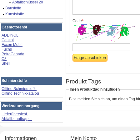
Abfallschlüssel 20
Baustoffe
Kunststoffe
Code
*
:
Gasmotorenöl
ADDINOL
Castrol
Exxon Mobil
Fuchs
PetroCanada
Q8
Shell
Produkt Tags
Schmierstoffe
Oilfino Schmierstoffe
Ihren Produkttag hinzufügen
Oilfino Technikkatalog
Bitte melden Sie sich an, um einen Tag h
Werkstattentsorgung
Lieferübersicht
Abfallbeauftragter
Informationen
Mein Konto
S