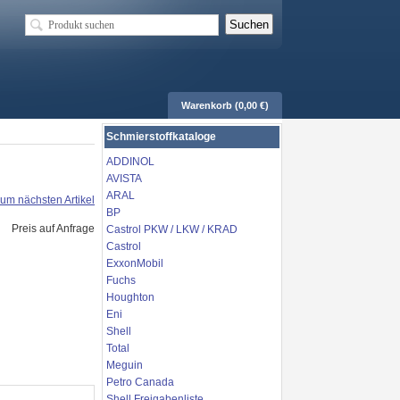
Warenkorb (0,00 €)
Schmierstoffkataloge
ADDINOL
AVISTA
ARAL
um nächsten Artikel
BP
Preis auf Anfrage
Castrol PKW / LKW / KRAD
Castrol
ExxonMobil
Fuchs
Houghton
Eni
Shell
Total
Meguin
Petro Canada
Shell Freigabenliste