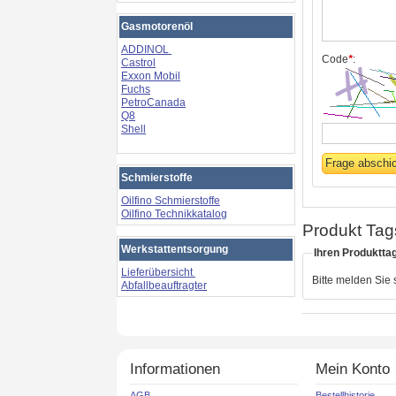
Gasmotorenöl
ADDINOL
Code
*
:
Castrol
Exxon Mobil
Fuchs
PetroCanada
Q8
Shell
Schmierstoffe
Oilfino Schmierstoffe
Oilfino Technikkatalog
Produkt Tag
Werkstattentsorgung
Ihren Produktta
Lieferübersicht
Bitte melden Sie
Abfallbeauftragter
Informationen
Mein Konto
AGB
Bestellhistorie