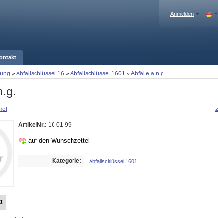
Anmelden
ontakt
gung
»
Abfallschlüssel 16
»
Abfallschlüssel 1601
»
Abfälle a.n.g.
n.g.
kel
z
ArtikelNr.:
16 01 99
auf den Wunschzettel
Kategorie:
Abfallschlüssel 1601
t