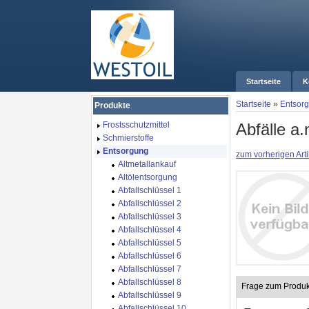
Startseite
K
Startseite
»
Entsor
Produkte
Abfälle a.
Frostsschutzmittel
Schmierstoffe
Entsorgung
zum vorherigen Arti
Altmetallankauf
Altölentsorgung
Abfallschlüssel 1
Abfallschlüssel 2
Abfallschlüssel 3
Abfallschlüssel 4
Abfallschlüssel 5
Abfallschlüssel 6
Abfallschlüssel 7
Abfallschlüssel 8
Frage zum Produk
Abfallschlüssel 9
Abfallschlüssel 10