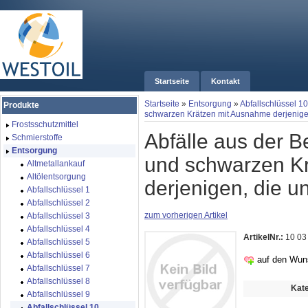
Startseite
Kontakt
Startseite
»
Entsorgung
»
Abfallschlüssel 10
Produkte
schwarzen Krätzen mit Ausnahme derjenigen,
Frostsschutzmittel
Abfälle aus der 
Schmierstoffe
Entsorgung
und schwarzen K
Altmetallankauf
Altölentsorgung
derjenigen, die un
Abfallschlüssel 1
Abfallschlüssel 2
zum vorherigen Artikel
Abfallschlüssel 3
Abfallschlüssel 4
ArtikelNr.:
10 03
Abfallschlüssel 5
Abfallschlüssel 6
auf den Wun
Abfallschlüssel 7
Abfallschlüssel 8
Kate
Abfallschlüssel 9
Abfallschlüssel 10