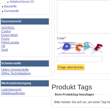
Abfallschlüssel 20
Baustoffe
Kunststoffe
Gasmotorenöl
ADDINOL
Castrol
Exxon Mobil
Code
*
:
Fuchs
PetroCanada
Q8
Shell
Schmierstoffe
Oilfino Schmierstoffe
Oilfino Technikkatalog
Werkstattentsorgung
Produkt Tags
Lieferübersicht
Abfallbeauftragter
Ihren Produkttag hinzufügen
Bitte melden Sie sich an, um einen Tag h