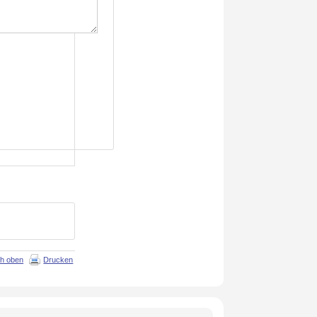
h oben
Drucken