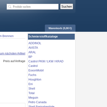
Warenkorb (0,00 €)
em Brennen
Schmierstoffkataloge
ADDINOL
AVISTA
ARAL
um nächsten Artikel
BP
Preis auf Anfrage
Castrol PKW / LKW / KRAD
Castrol
ExxonMobil
Fuchs
Houghton
Eni
Shell
Total
Meguin
Petro Canada
Shell Freigabenliste