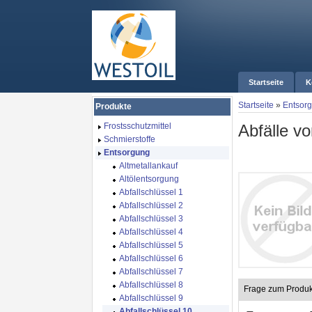
Startseite
K
Startseite
»
Entsor
Produkte
Abfälle 
Frostsschutzmittel
Schmierstoffe
Entsorgung
Altmetallankauf
Altölentsorgung
Abfallschlüssel 1
Abfallschlüssel 2
Abfallschlüssel 3
Abfallschlüssel 4
Abfallschlüssel 5
Abfallschlüssel 6
Abfallschlüssel 7
Abfallschlüssel 8
Frage zum Produk
Abfallschlüssel 9
Abfallschlüssel 10