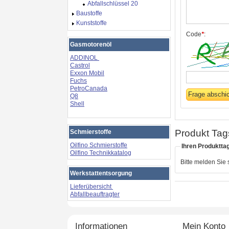
Abfallschlüssel 20
Baustoffe
Kunststoffe
Code
*
:
Gasmotorenöl
ADDINOL
Castrol
Exxon Mobil
Fuchs
PetroCanada
Q8
Shell
Produkt Tag
Schmierstoffe
Oilfino Schmierstoffe
Ihren Produktta
Oilfino Technikkatalog
Bitte melden Sie
Werkstattentsorgung
Lieferübersicht
Abfallbeauftragter
Informationen
Mein Konto