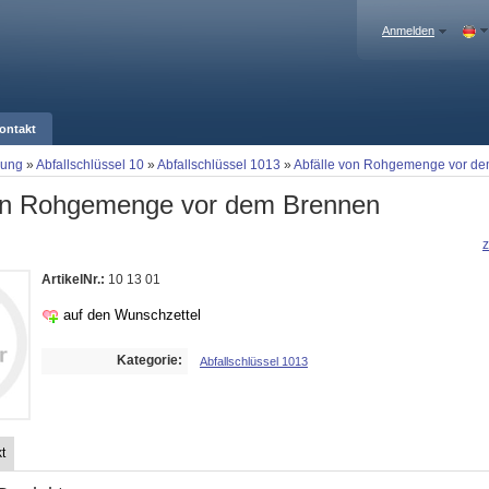
Anmelden
ontakt
gung
»
Abfallschlüssel 10
»
Abfallschlüssel 1013
»
Abfälle von Rohgemenge vor d
von Rohgemenge vor dem Brennen
z
ArtikelNr.:
10 13 01
auf den Wunschzettel
Kategorie:
Abfallschlüssel 1013
t