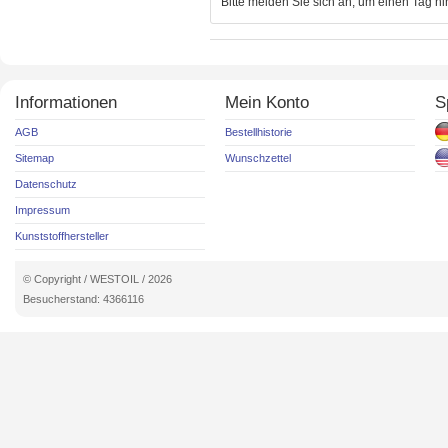
Bitte melden Sie sich an, um einen Tag h
Informationen
Mein Konto
S
AGB
Bestellhistorie
Sitemap
Wunschzettel
Datenschutz
Impressum
Kunststoffhersteller
© Copyright / WESTOIL / 2026
Besucherstand: 4366116