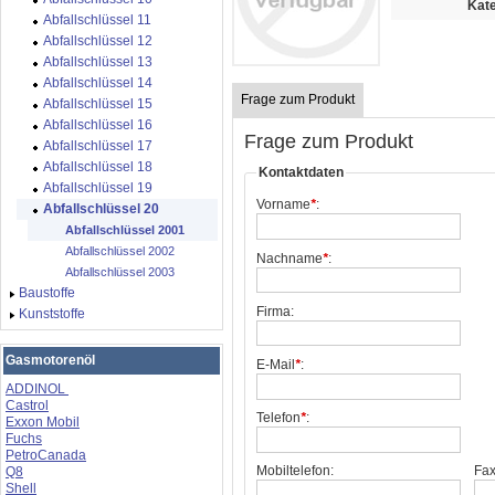
Kate
Abfallschlüssel 11
Abfallschlüssel 12
Abfallschlüssel 13
Abfallschlüssel 14
Frage zum Produkt
Abfallschlüssel 15
Abfallschlüssel 16
Frage zum Produkt
Abfallschlüssel 17
Abfallschlüssel 18
Kontaktdaten
Abfallschlüssel 19
Vorname
*
:
Abfallschlüssel 20
Abfallschlüssel 2001
Abfallschlüssel 2002
Nachname
*
:
Abfallschlüssel 2003
Baustoffe
Firma:
Kunststoffe
Gasmotorenöl
E-Mail
*
:
ADDINOL
Castrol
Telefon
*
:
Exxon Mobil
Fuchs
PetroCanada
Mobiltelefon:
Fax
Q8
Shell