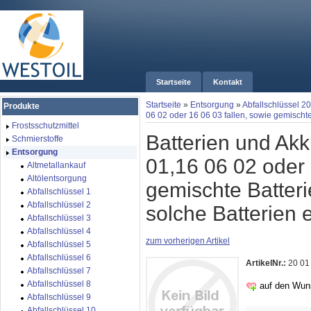
Startseite
Kontakt
Startseite
»
Entsorgung
»
Abfallschlüssel 20
Produkte
06 02 oder 16 06 03 fallen, sowie gemischte
Frostsschutzmittel
Batterien und Akk
Schmierstoffe
Entsorgung
01,16 06 02 oder 
Altmetallankauf
Altölentsorgung
gemischte Batte­r
Abfallschlüssel 1
Abfallschlüssel 2
solche Batterien 
Abfallschlüssel 3
Abfallschlüssel 4
zum vorherigen Artikel
Abfallschlüssel 5
Abfallschlüssel 6
ArtikelNr.:
20 01
Abfallschlüssel 7
Abfallschlüssel 8
auf den Wun
Abfallschlüssel 9
Abfallschlüssel 10