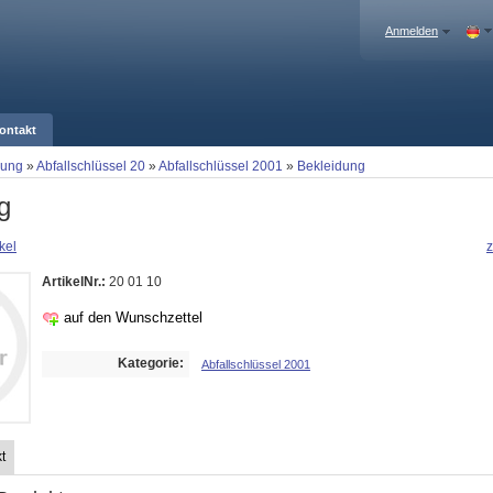
Anmelden
ontakt
gung
»
Abfallschlüssel 20
»
Abfallschlüssel 2001
»
Bekleidung
g
kel
z
ArtikelNr.:
20 01 10
auf den Wunschzettel
Kategorie:
Abfallschlüssel 2001
t