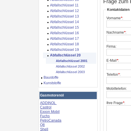
Frage zum 
Abfallschlüssel 11
Kontaktdaten
Abfallschlüssel 12
Abfallschlüssel 13
Vorname
*
:
Abfallschlüssel 14
Abfallschlüssel 15
Nachname
*
:
Abfallschlüssel 16
Abfallschlüssel 17
Abfallschlüssel 18
Firma:
Abfallschlüssel 19
Abfallschlüssel 20
E-Mail
*
:
Abfallschlüssel 2001
Abfallschlüssel 2002
Abfallschlüssel 2003
Telefon
*
:
Baustoffe
Kunststoffe
Mobiltelefon:
Gasmotorenöl
Ihre Frage
*
:
ADDINOL
Castrol
Exxon Mobil
Fuchs
PetroCanada
Q8
Shell