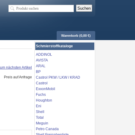
Warenkorb (0,00 €)
Schmierstoffkataloge
ADDINOL
AVISTA
ARAL
um nächsten Artikel
BP
Preis auf Anfrage
Castrol PKW / LKW / KRAD
Castrol
ExxonMobil
Fuchs
Houghton
Eni
Shell
Total
Meguin
Petro Canada
Shell Freigabenliste