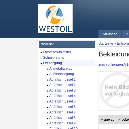
Startseite
K
Startseite
»
Entsor
Produkte
Bekleidun
Frostsschutzmittel
Schmierstoffe
Entsorgung
zum vorherigen Arti
Altmetallankauf
Altölentsorgung
Abfallschlüssel 1
Abfallschlüssel 2
Abfallschlüssel 3
Abfallschlüssel 4
Abfallschlüssel 5
Abfallschlüssel 6
Abfallschlüssel 7
Abfallschlüssel 8
Frage zum Produk
Abfallschlüssel 9
Abfallschlüssel 10