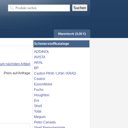
Warenkorb (0,00 €)
Schmierstoffkataloge
ADDINOL
AVISTA
ARAL
um nächsten Artikel
BP
Preis auf Anfrage
Castrol PKW / LKW / KRAD
Castrol
ExxonMobil
Fuchs
Houghton
Eni
Shell
Total
Meguin
Petro Canada
Shell Freigabenliste