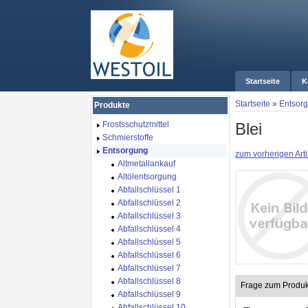
Startseite
K
Startseite
»
Entsor
Produkte
Blei
Frostsschutzmittel
Schmierstoffe
Entsorgung
zum vorherigen Arti
Altmetallankauf
Altölentsorgung
Abfallschlüssel 1
Abfallschlüssel 2
Abfallschlüssel 3
Abfallschlüssel 4
Abfallschlüssel 5
Abfallschlüssel 6
Abfallschlüssel 7
Abfallschlüssel 8
Frage zum Produk
Abfallschlüssel 9
Abfallschlüssel 10