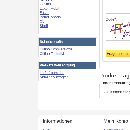
Castrol
Exxon Mobil
Fuchs
PetroCanada
Code
*
:
Q8
Shell
Schmierstoffe
Oilfino Schmierstoffe
Oilfino Technikkatalog
Werkstattentsorgung
Lieferübersicht
Produkt Tag
Abfallbeauftragter
Ihren Produktta
Bitte melden Sie
Informationen
Mein Konto
AGB
Bestellhistorie