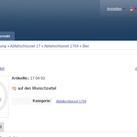
Anmelden
ontakt
gung
»
Abfallschlüssel 17
»
Abfallschlüssel 1704
»
Blei
kel
z
ArtikelNr.:
17 04 03
auf den Wunschzettel
Kategorie:
Abfallschlüssel 1704
t