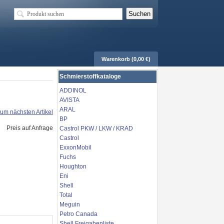
Warenkorb (0,00 €)
Schmierstoffkataloge
ADDINOL
AVISTA
ARAL
um nächsten Artikel
BP
Preis auf Anfrage
Castrol PKW / LKW / KRAD
Castrol
ExxonMobil
Fuchs
Houghton
Eni
Shell
Total
Meguin
Petro Canada
Shell Freigabenliste