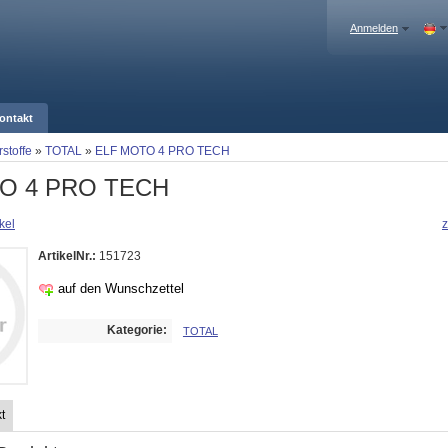
Anmelden
ontakt
stoffe
»
TOTAL
»
ELF MOTO 4 PRO TECH
O 4 PRO TECH
kel
z
ArtikelNr.:
151723
auf den Wunschzettel
Kategorie:
TOTAL
t