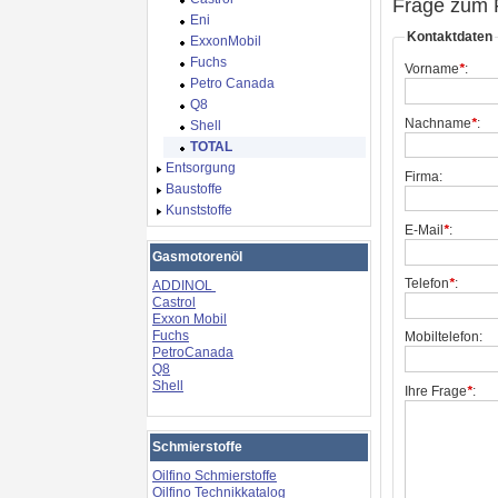
Frage zum 
Eni
Kontaktdaten
ExxonMobil
Fuchs
Vorname
*
:
Petro Canada
Q8
Nachname
*
:
Shell
TOTAL
Entsorgung
Firma:
Baustoffe
Kunststoffe
E-Mail
*
:
Gasmotorenöl
Telefon
*
:
ADDINOL
Castrol
Exxon Mobil
Fuchs
Mobiltelefon:
PetroCanada
Q8
Shell
Ihre Frage
*
:
Schmierstoffe
Oilfino Schmierstoffe
Oilfino Technikkatalog