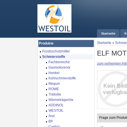
Startseite
K
Startseite
»
Schmier
Produkte
ELF MOT
Frostsschutzmittel
Schmierstoffe
Fachbereiche
zum vorherigen Arti
Gasmotorenöl
Henkel
Kühlschmierstoffe
Meguin
ROWE
Trafoöle
Wärmeträgeröle
ADDINOL
WESTOIL
Aral
Frage zum Produk
BP
Castrol