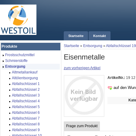
Startseite
Kontakt
Startseite
»
Entsorgung
»
Abfallschlüssel 19
Produkte
Eisenmetalle
Frostsschutzmittel
Schmierstoffe
Entsorgung
zum vorherigen Artikel
Altmetallankauf
ArtikelNr.:
19 12
Altölentsorgung
Abfallschlüssel 1
auf den Wun
Abfallschlüssel 2
Abfallschlüssel 3
Kate
Abfallschlüssel 4
Abfallschlüssel 5
Abfallschlüssel 6
Abfallschlüssel 7
Abfallschlüssel 8
Frage zum Produkt
Abfallschlüssel 9
Abfallschlüssel 10