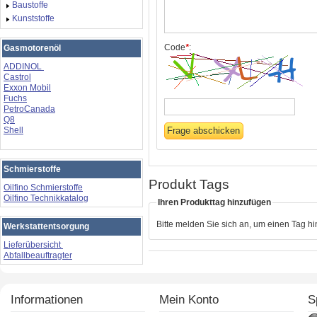
Baustoffe
Kunststoffe
Code
*
:
Gasmotorenöl
ADDINOL
Castrol
Exxon Mobil
Fuchs
PetroCanada
Q8
Shell
Schmierstoffe
Produkt Tags
Oilfino Schmierstoffe
Oilfino Technikkatalog
Ihren Produkttag hinzufügen
Bitte melden Sie sich an, um einen Tag h
Werkstattentsorgung
Lieferübersicht
Abfallbeauftragter
Informationen
Mein Konto
S