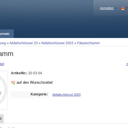
Anmelden
ontakt
gung
»
Abfallschlüssel 20
»
Abfallschlüssel 2003
»
Fäkalschlamm
lamm
kel
z
ArtikelNr.:
20 03 04
auf den Wunschzettel
Kategorie:
Abfallschlüssel 2003
t