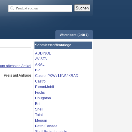
Warenkorb (0,00 €)
Schmierstoffkataloge
ADDINOL
AVISTA
ARAL
um nächsten Artikel
BP
Preis auf Anfrage
Castrol PKW / LKW / KRAD
Castrol
ExxonMobil
Fuchs
Houghton
Eni
Shell
Total
Meguin
Petro Canada
Shell Freigabenliste