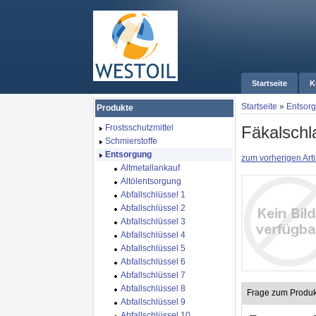
Startseite
K
Startseite
»
Entsor
Produkte
Fäkalsch
Frostsschutzmittel
Schmierstoffe
Entsorgung
zum vorherigen Arti
Altmetallankauf
Altölentsorgung
Abfallschlüssel 1
Abfallschlüssel 2
Abfallschlüssel 3
Abfallschlüssel 4
Abfallschlüssel 5
Abfallschlüssel 6
Abfallschlüssel 7
Abfallschlüssel 8
Frage zum Produk
Abfallschlüssel 9
Abfallschlüssel 10