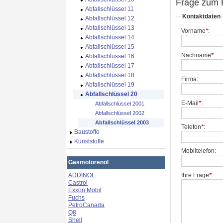
Frage zum 
Abfallschlüssel 11
Kontaktdaten
Abfallschlüssel 12
Abfallschlüssel 13
Vorname
*
:
Abfallschlüssel 14
Abfallschlüssel 15
Nachname
*
:
Abfallschlüssel 16
Abfallschlüssel 17
Abfallschlüssel 18
Firma:
Abfallschlüssel 19
Abfallschlüssel 20
E-Mail
*
:
Abfallschlüssel 2001
Abfallschlüssel 2002
Abfallschlüssel 2003
Telefon
*
:
Baustoffe
Kunststoffe
Mobiltelefon:
Gasmotorenöl
Ihre Frage
*
:
ADDINOL
Castrol
Exxon Mobil
Fuchs
PetroCanada
Q8
Shell