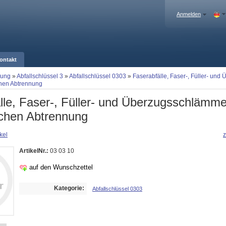
Anmelden
ontakt
gung
»
Abfallschlüssel 3
»
Abfallschlüssel 0303
»
Faserabfälle, Faser-, Füller- un
hen Abtrennung
lle, Faser-, Füller- und Überzugsschlämme
chen Abtrennung
kel
z
ArtikelNr.:
03 03 10
auf den Wunschzettel
Kategorie:
Abfallschlüssel 0303