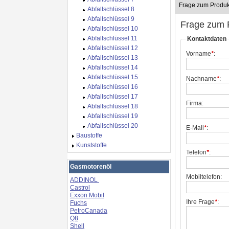
Frage zum Produk
Abfallschlüssel 8
Abfallschlüssel 9
Frage zum 
Abfallschlüssel 10
Abfallschlüssel 11
Kontaktdaten
Abfallschlüssel 12
Vorname
*
:
Abfallschlüssel 13
Abfallschlüssel 14
Abfallschlüssel 15
Nachname
*
:
Abfallschlüssel 16
Abfallschlüssel 17
Firma:
Abfallschlüssel 18
Abfallschlüssel 19
Abfallschlüssel 20
E-Mail
*
:
Baustoffe
Kunststoffe
Telefon
*
:
Gasmotorenöl
Mobiltelefon:
ADDINOL
Castrol
Exxon Mobil
Ihre Frage
*
:
Fuchs
PetroCanada
Q8
Shell