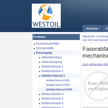
Startseite
K
Startseite
»
Entsor
Produkte
aus der mechanisc
Frostsschutzmittel
Faserabfä
Schmierstoffe
Entsorgung
mechanis
Altmetallankauf
Altölentsorgung
zum vorherigen Arti
Abfallschlüssel 1
Abfallschlüssel 2
Abfallschlüssel 3
Abfallschlüssel 0301
Abfallschlüssel 0302
Abfallschlüssel 0303
Abfallschlüssel 4
Abfallschlüssel 5
Abfallschlüssel 6
Abfallschlüssel 7