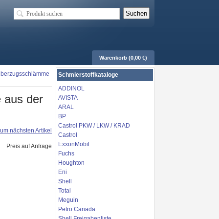
Warenkorb (0,00 €)
d Überzugsschlämme
Schmierstoffkataloge
ADDINOL
 aus der
AVISTA
ARAL
BP
Castrol PKW / LKW / KRAD
um nächsten Artikel
Castrol
ExxonMobil
Preis auf Anfrage
Fuchs
Houghton
Eni
Shell
Total
Meguin
Petro Canada
Shell Freigabenliste