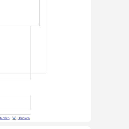
h oben
Drucken