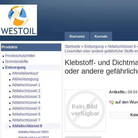
Startseite
Kontakt
Startseite
»
Entsorgung
»
Abfallschlüssel 8
Produkte
Lösemittel oder andere gefährliche Stoffe e
Frostsschutzmittel
Klebstoff- und Dichtma
Schmierstoffe
Entsorgung
oder andere gefährlich
Altmetallankauf
Altölentsorgung
Abfallschlüssel 1
Abfallschlüssel 2
ArtikelNr.:
08 04
Abfallschlüssel 3
auf den Wun
Abfallschlüssel 4
Abfallschlüssel 5
Abfallschlüssel 6
Kate
Abfallschlüssel 7
Abfallschlüssel 8
Abfallschlüssel 0801
Abfallschlüssel 0802