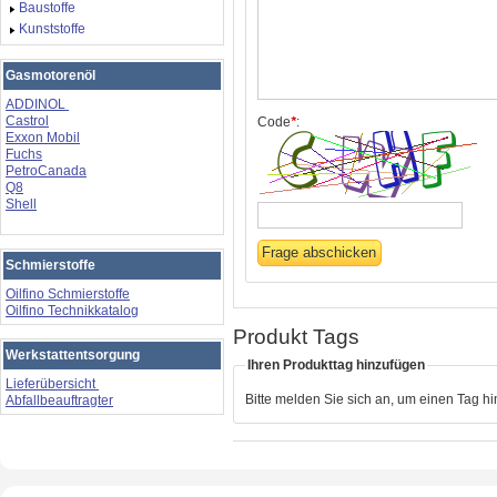
Baustoffe
Kunststoffe
Gasmotorenöl
ADDINOL
Castrol
Code
*
:
Exxon Mobil
Fuchs
PetroCanada
Q8
Shell
Schmierstoffe
Oilfino Schmierstoffe
Oilfino Technikkatalog
Produkt Tags
Werkstattentsorgung
Ihren Produkttag hinzufügen
Lieferübersicht
Bitte melden Sie sich an, um einen Tag h
Abfallbeauftragter