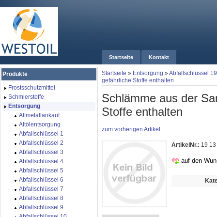
Startseite
Kontakt
Startseite
»
Entsorgung
»
Abfallschlüssel 19
Produkte
gefährliche Stoffe enthalten
Frostsschutzmittel
Schlämme aus der Sani
Schmierstoffe
Entsorgung
Stoffe enthalten
Altmetallankauf
Altölentsorgung
zum vorherigen Artikel
Abfallschlüssel 1
Abfallschlüssel 2
ArtikelNr.:
19 13
Abfallschlüssel 3
auf den Wun
Abfallschlüssel 4
Abfallschlüssel 5
Abfallschlüssel 6
Kate
Abfallschlüssel 7
Abfallschlüssel 8
Abfallschlüssel 9
Abfallschlüssel 10