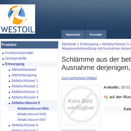
Startseite
Kontakt
Startseite
»
Entsorgung
»
Abfallschlüssel 5
Produkte
Abwasserbehandlung mit Ausnahme derjenige
Frostsschutzmittel
Schlämme aus der bet
Schmierstoffe
Entsorgung
Ausnahme derjenigen, d
Altmetallankauf
Altölentsorgung
zum vorherigen Artikel
Abfallschlüssel 1
Abfallschlüssel 2
ArtikelNr.:
05 01
Abfallschlüssel 3
auf den Wun
Abfallschlüssel 4
Abfallschlüssel 5
Abfallschlüssel 0501
Kate
Abfallschlüssel 0506
Abfallschlüssel 0507
Abfallschlüssel 6
Abfallschlüssel 7