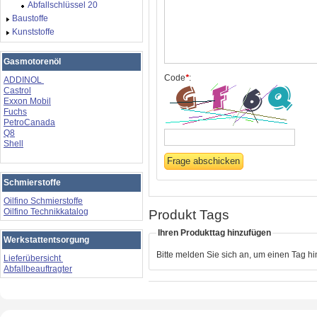
Abfallschlüssel 20
Baustoffe
Kunststoffe
Gasmotorenöl
Code
*
:
ADDINOL
Castrol
Exxon Mobil
Fuchs
PetroCanada
Q8
Shell
Schmierstoffe
Oilfino Schmierstoffe
Oilfino Technikkatalog
Produkt Tags
Ihren Produkttag hinzufügen
Werkstattentsorgung
Bitte melden Sie sich an, um einen Tag h
Lieferübersicht
Abfallbeauftragter