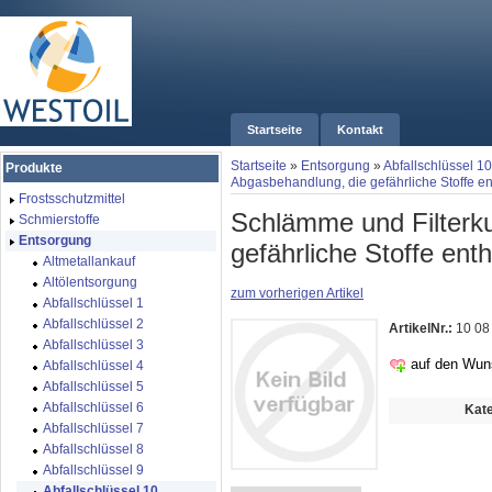
Startseite
Kontakt
Startseite
»
Entsorgung
»
Abfallschlüssel 10
Produkte
Abgasbehandlung, die gefährliche Stoffe en
Frostsschutzmittel
Schlämme und Filterk
Schmierstoffe
Entsorgung
gefährliche Stoffe enth
Altmetallankauf
Altölentsorgung
zum vorherigen Artikel
Abfallschlüssel 1
Abfallschlüssel 2
ArtikelNr.:
10 08
Abfallschlüssel 3
auf den Wun
Abfallschlüssel 4
Abfallschlüssel 5
Abfallschlüssel 6
Kate
Abfallschlüssel 7
Abfallschlüssel 8
Abfallschlüssel 9
Abfallschlüssel 10