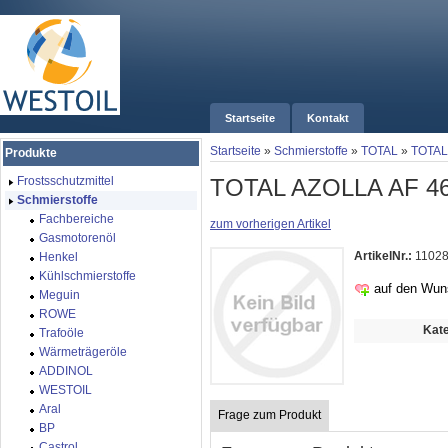
Startseite
Kontakt
Startseite
»
Schmierstoffe
»
TOTAL
»
TOTAL
Produkte
TOTAL AZOLLA AF 4
Frostsschutzmittel
Schmierstoffe
Fachbereiche
zum vorherigen Artikel
Gasmotorenöl
ArtikelNr.:
1102
Henkel
Kühlschmierstoffe
auf den Wun
Meguin
ROWE
Kate
Trafoöle
Wärmeträgeröle
ADDINOL
WESTOIL
Aral
Frage zum Produkt
BP
Castrol