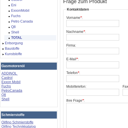
Frage zum Produkt
Eni
Kontaktdaten
ExxonMobil
Fuchs
Vorname
*
:
Petro Canada
Q8
Nachname
*
:
Shell
TOTAL
Entsorgung
Firma:
Baustoffe
Kunststoffe
E-Mail
*
:
Gasmotorenöl
Telefon
*
:
ADDINOL
Castrol
Exxon Mobil
Fuchs
Mobiltelefon:
Fax
PetroCanada
Q8
Shell
Ihre Frage
*
:
Schmierstoffe
Oilfino Schmierstoffe
Oilfino Technikkatalog