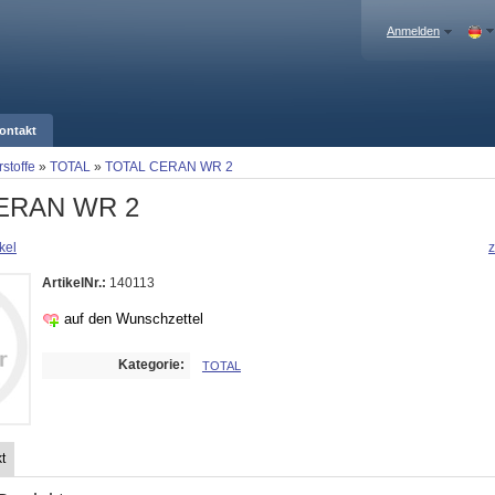
Anmelden
ontakt
stoffe
»
TOTAL
»
TOTAL CERAN WR 2
ERAN WR 2
kel
z
ArtikelNr.:
140113
auf den Wunschzettel
Kategorie:
TOTAL
t