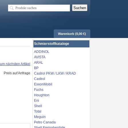
Warenkorb (0,00 €)
Schmierstoffkataloge
ADDINOL
AVISTA
ARAL
um nächsten Artikel
BP
Preis auf Anfrage
Castrol PKW / LKW / KRAD
Castrol
ExxonMobil
Fuchs
Houghton
Eni
Shell
Total
Meguin
Petro Canada
Shell Freigabenliste