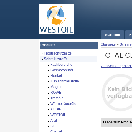
Startseite
K
Startseite
»
Schmier
Produkte
TOTAL C
Frostsschutzmittel
Schmierstoffe
Fachbereiche
zum vorherigen Arti
Gasmotorenöl
Henkel
Kühlschmierstoffe
Meguin
ROWE
Trafoöle
Wärmeträgeröle
ADDINOL
WESTOIL
Aral
Frage zum Produk
BP
Castrol