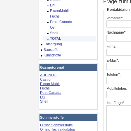
Frage zum 
Eni
Kontaktdaten
ExxonMobil
Fuchs
Vorname
*
:
Petro Canada
Q8
Nachname
*
:
Shell
TOTAL
Entsorgung
Firma:
Baustoffe
Kunststoffe
E-Mail
*
:
Gasmotorenöl
Telefon
*
:
ADDINOL
Castrol
Exxon Mobil
Fuchs
Mobiltelefon:
PetroCanada
Q8
Shell
Ihre Frage
*
:
Schmierstoffe
Oilfino Schmierstoffe
Oilfino Technikkatalog