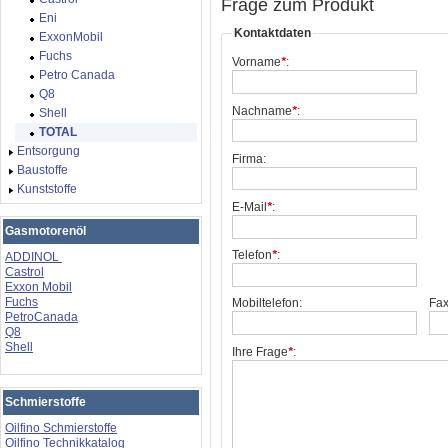
Frage zum Produkt
Eni
Kontaktdaten
ExxonMobil
Fuchs
Vorname
*
:
Petro Canada
Q8
Nachname
*
:
Shell
TOTAL
Entsorgung
Firma:
Baustoffe
Kunststoffe
E-Mail
*
:
Gasmotorenöl
Telefon
*
:
ADDINOL
Castrol
Exxon Mobil
Fuchs
Mobiltelefon:
Fax
PetroCanada
Q8
Shell
Ihre Frage
*
:
Schmierstoffe
Oilfino Schmierstoffe
Oilfino Technikkatalog