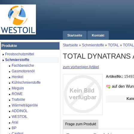
Startseite
Kontakt
Startseite
»
Schmierstoffe
»
TOTAL
»
TOTAL
Produkte
TOTAL DYNATRANS 
Frostsschutzmittel
Schmierstoffe
Fachbereiche
zum vorherigen Artikel
Gasmotorenöl
ArtikelNr.:
1549
Henkel
Kühlschmierstoffe
auf den Wun
Meguin
ROWE
Kate
Trafoöle
Wärmeträgeröle
ADDINOL
WESTOIL
Aral
Frage zum Produkt
BP
Castrol