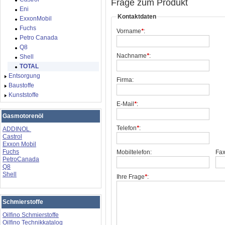
Frage zum Produkt
Eni
Kontaktdaten
ExxonMobil
Fuchs
Vorname
*
:
Petro Canada
Q8
Nachname
*
:
Shell
TOTAL
Entsorgung
Firma:
Baustoffe
Kunststoffe
E-Mail
*
:
Gasmotorenöl
Telefon
*
:
ADDINOL
Castrol
Exxon Mobil
Fuchs
Mobiltelefon:
Fax
PetroCanada
Q8
Shell
Ihre Frage
*
:
Schmierstoffe
Oilfino Schmierstoffe
Oilfino Technikkatalog