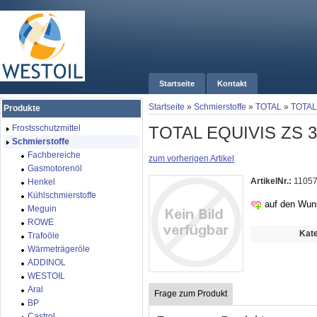
Startseite
Kontakt
Startseite
»
Schmierstoffe
»
TOTAL
»
TOTAL
Produkte
TOTAL EQUIVIS ZS 3
Frostsschutzmittel
Schmierstoffe
Fachbereiche
zum vorherigen Artikel
Gasmotorenöl
ArtikelNr.:
1105
Henkel
Kühlschmierstoffe
auf den Wun
Meguin
ROWE
Kate
Trafoöle
Wärmeträgeröle
ADDINOL
WESTOIL
Aral
Frage zum Produkt
BP
Castrol