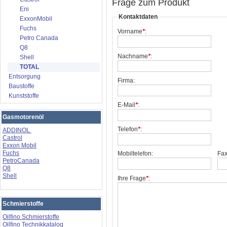
Frage zum Produkt
Eni
Kontaktdaten
ExxonMobil
Fuchs
Vorname
*
:
Petro Canada
Q8
Nachname
*
:
Shell
TOTAL
Entsorgung
Firma:
Baustoffe
Kunststoffe
E-Mail
*
:
Gasmotorenöl
Telefon
*
:
ADDINOL
Castrol
Exxon Mobil
Fuchs
Mobiltelefon:
Fax
PetroCanada
Q8
Shell
Ihre Frage
*
:
Schmierstoffe
Oilfino Schmierstoffe
Oilfino Technikkatalog