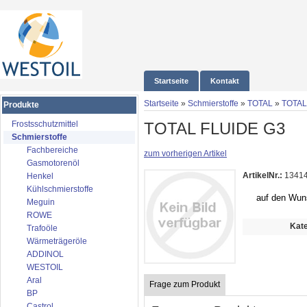
Startseite
Kontakt
Startseite
»
Schmierstoffe
»
TOTAL
»
TOTAL
Produkte
TOTAL FLUIDE G3
Frostsschutzmittel
Schmierstoffe
Fachbereiche
zum vorherigen Artikel
Gasmotorenöl
ArtikelNr.:
1341
Henkel
Kühlschmierstoffe
auf den Wun
Meguin
ROWE
Kate
Trafoöle
Wärmeträgeröle
ADDINOL
WESTOIL
Aral
Frage zum Produkt
BP
Castrol