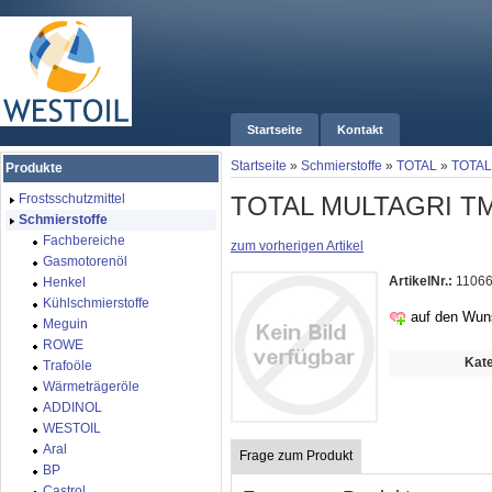
Startseite
Kontakt
Startseite
»
Schmierstoffe
»
TOTAL
»
TOTAL
Produkte
TOTAL MULTAGRI T
Frostsschutzmittel
Schmierstoffe
Fachbereiche
zum vorherigen Artikel
Gasmotorenöl
ArtikelNr.:
1106
Henkel
Kühlschmierstoffe
auf den Wun
Meguin
ROWE
Kate
Trafoöle
Wärmeträgeröle
ADDINOL
WESTOIL
Aral
Frage zum Produkt
BP
Castrol