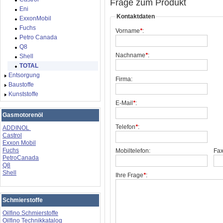
Frage zum Produkt
Eni
Kontaktdaten
ExxonMobil
Fuchs
Vorname
*
:
Petro Canada
Q8
Nachname
*
:
Shell
TOTAL
Entsorgung
Firma:
Baustoffe
Kunststoffe
E-Mail
*
:
Gasmotorenöl
Telefon
*
:
ADDINOL
Castrol
Exxon Mobil
Fuchs
Mobiltelefon:
Fax
PetroCanada
Q8
Shell
Ihre Frage
*
:
Schmierstoffe
Oilfino Schmierstoffe
Oilfino Technikkatalog