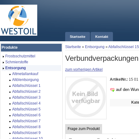
Startseite
Kontakt
Startseite
»
Entsorgung
»
Abfallschlüssel 15
Produkte
Verbundverpackungen
Frostsschutzmittel
Schmierstoffe
Entsorgung
zum vorherigen Artikel
Altmetallankauf
ArtikelNr.:
15 01
Altölentsorgung
Abfallschlüssel 1
auf den Wun
Abfallschlüssel 2
Abfallschlüssel 3
Kate
Abfallschlüssel 4
Abfallschlüssel 5
Abfallschlüssel 6
Abfallschlüssel 7
Abfallschlüssel 8
Frage zum Produkt
Abfallschlüssel 9
Abfallschlüssel 10