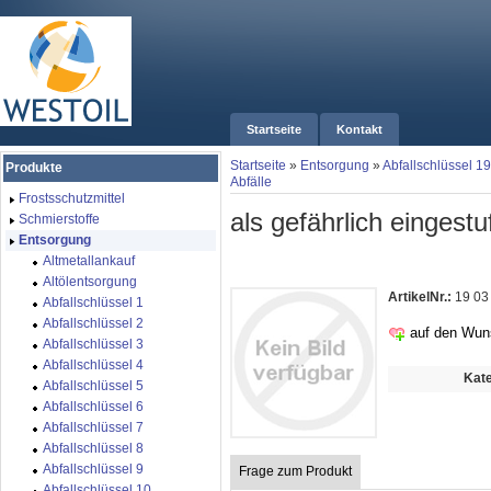
Startseite
Kontakt
Startseite
»
Entsorgung
»
Abfallschlüssel 19
Produkte
Abfälle
Frostsschutzmittel
als gefährlich eingestuf
Schmierstoffe
Entsorgung
Altmetallankauf
Altölentsorgung
ArtikelNr.:
19 03
Abfallschlüssel 1
Abfallschlüssel 2
auf den Wun
Abfallschlüssel 3
Abfallschlüssel 4
Kate
Abfallschlüssel 5
Abfallschlüssel 6
Abfallschlüssel 7
Abfallschlüssel 8
Abfallschlüssel 9
Frage zum Produkt
Abfallschlüssel 10