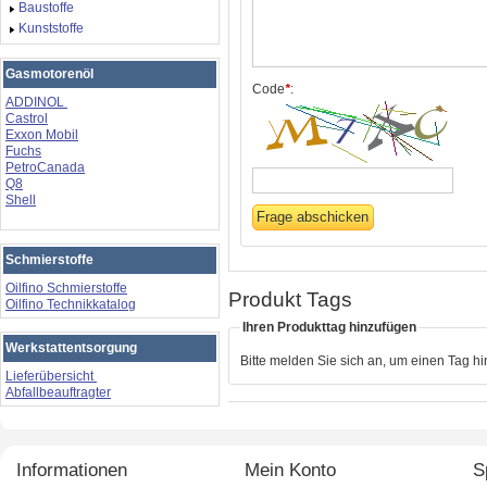
Baustoffe
Kunststoffe
Gasmotorenöl
Code
*
:
ADDINOL
Castrol
Exxon Mobil
Fuchs
PetroCanada
Q8
Shell
Schmierstoffe
Oilfino Schmierstoffe
Produkt Tags
Oilfino Technikkatalog
Ihren Produkttag hinzufügen
Werkstattentsorgung
Bitte melden Sie sich an, um einen Tag h
Lieferübersicht
Abfallbeauftragter
Informationen
Mein Konto
S