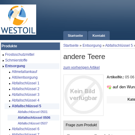
Startseite
Kontakt
Startseite
»
Entsorgung
»
Abfallschlüssel 5
Produkte
andere Teere
Frostsschutzmittel
Schmierstoffe
Entsorgung
zum vorherigen Artikel
Altmetallankauf
ArtikelNr.:
05 06
Altölentsorgung
Abfallschlüssel 1
auf den Wun
Abfallschlüssel 2
Abfallschlüssel 3
Kate
Abfallschlüssel 4
Abfallschlüssel 5
Abfallschlüssel 0501
Abfallschlüssel 0506
Abfallschlüssel 0507
Frage zum Produkt
Abfallschlüssel 6
Abfallschlüssel 7