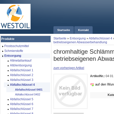
Startseite
Kontakt
Startseite
»
Entsorgung
»
Abfallschlüssel 4
Produkte
betriebseigenen Abwasserbehandlung
Frostsschutzmittel
chromhaltige Schlämm
Schmierstoffe
Entsorgung
betriebseigenen Abwa
Altmetallankauf
Altölentsorgung
zum vorherigen Artikel
Abfallschlüssel 1
Abfallschlüssel 2
ArtikelNr.:
04 01
Abfallschlüssel 3
auf den Wun
Abfallschlüssel 4
Abfallschlüssel 0401
Abfallschlüssel 0402
Kate
Abfallschlüssel 5
Abfallschlüssel 6
Abfallschlüssel 7
Abfallschlüssel 8