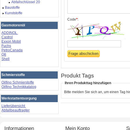
Abfallschlüssel 20
Baustoffe
Kunststoffe
Code
*
:
Gasmotorenöl
ADDINOL
Castrol
Exxon Mobil
Fuchs
PetroCanada
Q8
Shell
Produkt Tags
Schmierstoffe
Oilfino Schmierstoffe
Ihren Produkttag hinzufügen
Oilfino Technikkatalog
Bitte melden Sie sich an, um einen Tag h
Werkstattentsorgung
Lieferübersicht
Abfallbeauftragter
Informationen
Mein Konto
S