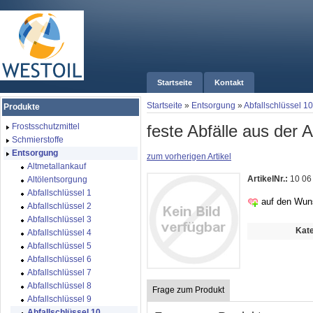
Startseite
Kontakt
Startseite
»
Entsorgung
»
Abfallschlüssel 10
Produkte
feste Abfälle aus der
Frostsschutzmittel
Schmierstoffe
Entsorgung
zum vorherigen Artikel
Altmetallankauf
ArtikelNr.:
10 06
Altölentsorgung
Abfallschlüssel 1
auf den Wun
Abfallschlüssel 2
Abfallschlüssel 3
Kate
Abfallschlüssel 4
Abfallschlüssel 5
Abfallschlüssel 6
Abfallschlüssel 7
Abfallschlüssel 8
Frage zum Produkt
Abfallschlüssel 9
Abfallschlüssel 10