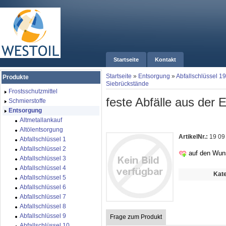
Startseite
Kontakt
Startseite
»
Entsorgung
»
Abfallschlüssel 19
Produkte
Siebrückstände
Frostsschutzmittel
feste Abfälle aus der E
Schmierstoffe
Entsorgung
Altmetallankauf
Altölentsorgung
ArtikelNr.:
19 09
Abfallschlüssel 1
Abfallschlüssel 2
auf den Wun
Abfallschlüssel 3
Abfallschlüssel 4
Kate
Abfallschlüssel 5
Abfallschlüssel 6
Abfallschlüssel 7
Abfallschlüssel 8
Abfallschlüssel 9
Frage zum Produkt
Abfallschlüssel 10