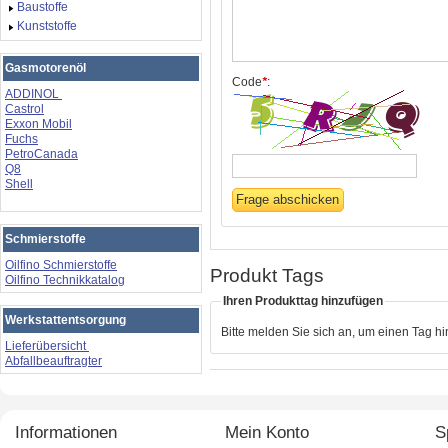
Baustoffe
Kunststoffe
Gasmotorenöl
Code
*
:
ADDINOL
Castrol
Exxon Mobil
Fuchs
PetroCanada
Q8
Shell
Schmierstoffe
Oilfino Schmierstoffe
Produkt Tags
Oilfino Technikkatalog
Ihren Produkttag hinzufügen
Werkstattentsorgung
Bitte melden Sie sich an, um einen Tag h
Lieferübersicht
Abfallbeauftragter
Informationen
Mein Konto
S