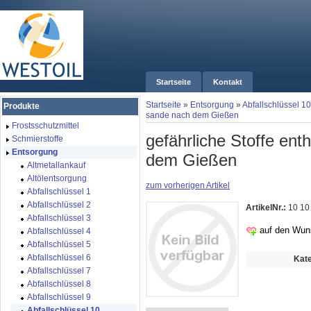
Startseite
Kontakt
Startseite
»
Entsorgung
»
Abfallschlüssel 10
Produkte
sande nach dem Gießen
Frostsschutzmittel
gefährliche Stoffe en
Schmierstoffe
Entsorgung
dem Gießen
Altmetallankauf
Altölentsorgung
zum vorherigen Artikel
Abfallschlüssel 1
Abfallschlüssel 2
ArtikelNr.:
10 10
Abfallschlüssel 3
auf den Wun
Abfallschlüssel 4
Abfallschlüssel 5
Abfallschlüssel 6
Kate
Abfallschlüssel 7
Abfallschlüssel 8
Abfallschlüssel 9
Abfallschlüssel 10