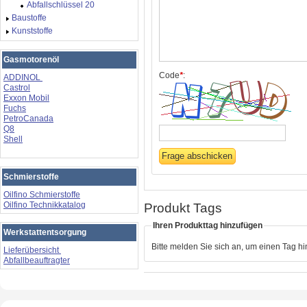
Abfallschlüssel 20
Baustoffe
Kunststoffe
Gasmotorenöl
Code
*
:
ADDINOL
Castrol
Exxon Mobil
Fuchs
PetroCanada
Q8
Shell
Schmierstoffe
Oilfino Schmierstoffe
Oilfino Technikkatalog
Produkt Tags
Ihren Produkttag hinzufügen
Werkstattentsorgung
Bitte melden Sie sich an, um einen Tag h
Lieferübersicht
Abfallbeauftragter