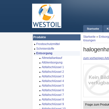
Startseite
K
Startseite
»
Entsor
Produkte
lösungen
Frostsschutzmittel
halogenha
Schmierstoffe
Entsorgung
Altmetallankauf
zum vorherigen Arti
Altölentsorgung
Abfallschlüssel 1
Abfallschlüssel 2
Abfallschlüssel 3
Abfallschlüssel 4
Abfallschlüssel 5
Abfallschlüssel 6
Abfallschlüssel 7
Abfallschlüssel 8
Abfallschlüssel 9
Frage zum Produk
Abfallschlüssel 10