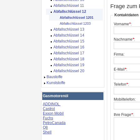
Frage zum 
Abfallschlüssel 11
Abfallschlüssel 12
Kontaktdaten
Abfallschlüssel 1201
Abfallschlüssel 1203
Vorname
*
:
Abfallschlüssel 13
Abfallschlüssel 14
Nachname
*
:
Abfallschlüssel 15
Abfallschlüssel 16
Abfallschlüssel 17
Firma:
Abfallschlüssel 18
Abfallschlüssel 19
E-Mail
*
:
Abfallschlüssel 20
Baustoffe
Kunststoffe
Telefon
*
:
Gasmotorenöl
Mobiltelefon:
ADDINOL
Castrol
Exxon Mobil
Ihre Frage
*
:
Fuchs
PetroCanada
Q8
Shell