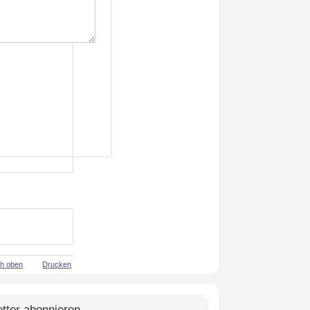
h oben
Drucken
tter abonnieren