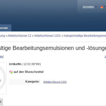
Anmelden
ontakt
gung
»
Abfallschlüssel 12
»
Abfallschlüssel 1201
»
halogenhaltige Bearbeitungsemu
ltige Bearbeitungsemulsionen und -lösung
kel
z
ArtikelNr.:
12 01 08*##1
auf den Wunschzettel
Kategorie:
Abfallschlüssel 1201
t