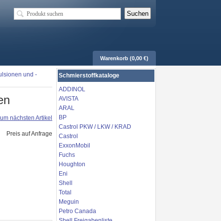
Warenkorb (0,00 €)
lsionen und -
Schmierstoffkataloge
ADDINOL
en
AVISTA
ARAL
BP
um nächsten Artikel
Castrol PKW / LKW / KRAD
Preis auf Anfrage
Castrol
ExxonMobil
Fuchs
Houghton
Eni
Shell
Total
Meguin
Petro Canada
Shell Freigabenliste