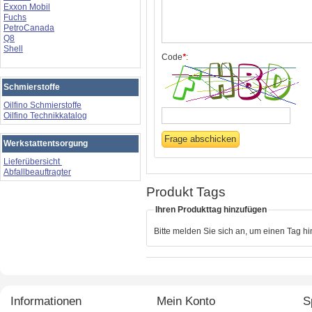
Exxon Mobil
Fuchs
PetroCanada
Q8
Shell
Code
*
:
Schmierstoffe
Oilfino Schmierstoffe
Oilfino Technikkatalog
Werkstattentsorgung
Lieferübersicht
Abfallbeauftragter
Produkt Tags
Ihren Produkttag hinzufügen
Bitte melden Sie sich an, um einen Tag h
Informationen
Mein Konto
S