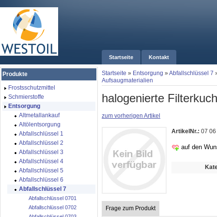
Startseite
Kontakt
Startseite
»
Entsorgung
»
Abfallschlüssel 7
Produkte
Aufsaugmaterialien
Frostsschutzmittel
halogenierte Filterkuc
Schmierstoffe
Entsorgung
Altmetallankauf
zum vorherigen Artikel
Altölentsorgung
ArtikelNr.:
07 06
Abfallschlüssel 1
Abfallschlüssel 2
auf den Wun
Abfallschlüssel 3
Abfallschlüssel 4
Kate
Abfallschlüssel 5
Abfallschlüssel 6
Abfallschlüssel 7
Abfallschlüssel 0701
Abfallschlüssel 0702
Frage zum Produkt
Abfallschlüssel 0703