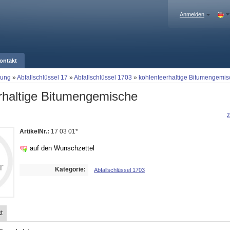
Anmelden
ontakt
gung
»
Abfallschlüssel 17
»
Abfallschlüssel 1703
»
kohlenteerhaltige Bitumengemi
rhaltige Bitumengemische
z
ArtikelNr.:
17 03 01*
auf den Wunschzettel
Kategorie:
Abfallschlüssel 1703
t