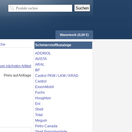
Warenkorb (0,00 €)
sche
Schmierstoffkataloge
ADDINOL
AVISTA
ARAL
um nächsten Artikel
BP
Preis auf Anfrage
Castrol PKW / LKW / KRAD
Castrol
ExxonMobil
Fuchs
Houghton
Eni
Shell
Total
Meguin
Petro Canada
Shell Freigabenliste