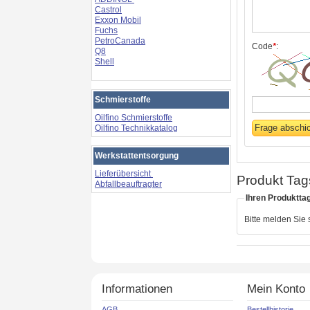
Castrol
Exxon Mobil
Fuchs
PetroCanada
Code
*
:
Q8
Shell
Schmierstoffe
Oilfino Schmierstoffe
Oilfino Technikkatalog
Werkstattentsorgung
Lieferübersicht
Produkt Tag
Abfallbeauftragter
Ihren Produktta
Bitte melden Sie
Informationen
Mein Konto
AGB
Bestellhistorie