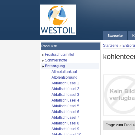
Startseite
K
Startseite
»
Entsor
Produkte
kohlentee
Frostsschutzmittel
Schmierstoffe
Entsorgung
Altmetallankauf
Altölentsorgung
Abfallschlüssel 1
Abfallschlüssel 2
Abfallschlüssel 3
Abfallschlüssel 4
Abfallschlüssel 5
Abfallschlüssel 6
Abfallschlüssel 7
Abfallschlüssel 8
Frage zum Produk
Abfallschlüssel 9
Abfallschlüssel 10