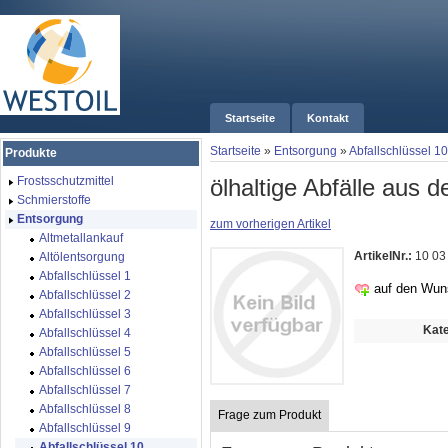
Startseite
Kontakt
Startseite
»
Entsorgung
»
Abfallschlüssel 10
Produkte
ölhaltige Abfälle aus
Frostsschutzmittel
Schmierstoffe
Entsorgung
zum vorherigen Artikel
Altmetallankauf
ArtikelNr.:
10 03
Altölentsorgung
Abfallschlüssel 1
auf den Wun
Abfallschlüssel 2
Abfallschlüssel 3
Kate
Abfallschlüssel 4
Abfallschlüssel 5
Abfallschlüssel 6
Abfallschlüssel 7
Abfallschlüssel 8
Frage zum Produkt
Abfallschlüssel 9
Abfallschlüssel 10