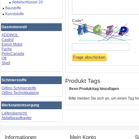
Abfallschlüssel 20
Baustoffe
Kunststoffe
Code
*
:
Gasmotorenöl
ADDINOL
Castrol
Exxon Mobil
Fuchs
PetroCanada
Q8
Shell
Produkt Tags
Schmierstoffe
Oilfino Schmierstoffe
Ihren Produkttag hinzufügen
Oilfino Technikkatalog
Bitte melden Sie sich an, um einen Tag h
Werkstattentsorgung
Lieferübersicht
Abfallbeauftragter
Informationen
Mein Konto
S