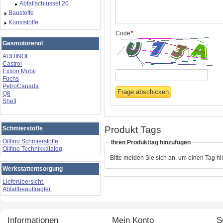
Abfallschlüssel 20
Baustoffe
Kunststoffe
Code
*
:
Gasmotorenöl
ADDINOL
Castrol
Exxon Mobil
Fuchs
PetroCanada
Q8
Shell
Produkt Tags
Schmierstoffe
Oilfino Schmierstoffe
Ihren Produkttag hinzufügen
Oilfino Technikkatalog
Bitte melden Sie sich an, um einen Tag h
Werkstattentsorgung
Lieferübersicht
Abfallbeauftragter
Informationen
Mein Konto
S