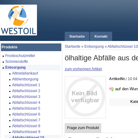
Startseite
Kontakt
Startseite
»
Entsorgung
»
Abfallschlüssel 10
Produkte
ölhaltige Abfälle aus
Frostsschutzmittel
Schmierstoffe
Entsorgung
zum vorherigen Artikel
Altmetallankauf
ArtikelNr.:
10 04
Altölentsorgung
Abfallschlüssel 1
auf den Wun
Abfallschlüssel 2
Abfallschlüssel 3
Kate
Abfallschlüssel 4
Abfallschlüssel 5
Abfallschlüssel 6
Abfallschlüssel 7
Abfallschlüssel 8
Frage zum Produkt
Abfallschlüssel 9
Abfallschlüssel 10