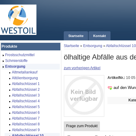
Startseite
Kontakt
Startseite
»
Entsorgung
»
Abfallschlüssel 10
Produkte
ölhaltige Abfälle aus
Frostsschutzmittel
Schmierstoffe
Entsorgung
zum vorherigen Artikel
Altmetallankauf
ArtikelNr.:
10 05
Altölentsorgung
Abfallschlüssel 1
auf den Wun
Abfallschlüssel 2
Abfallschlüssel 3
Kate
Abfallschlüssel 4
Abfallschlüssel 5
Abfallschlüssel 6
Abfallschlüssel 7
Abfallschlüssel 8
Frage zum Produkt
Abfallschlüssel 9
Abfallschlüssel 10