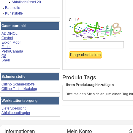
Abfallschlüssel 20
Baustoffe
Kunststoffe
Code
*
:
Gasmotorenöl
ADDINOL
Castrol
Exxon Mobil
Fuchs
PetroCanada
Q8
Shell
Produkt Tags
Schmierstoffe
Oilfino Schmierstoffe
Ihren Produkttag hinzufügen
Oilfino Technikkatalog
Bitte melden Sie sich an, um einen Tag h
Werkstattentsorgung
Lieferübersicht
Abfallbeauftragter
Informationen
Mein Konto
S