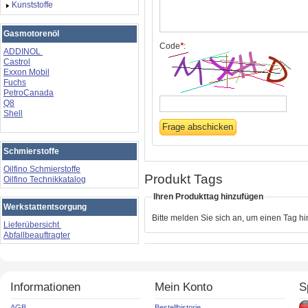
Kunststoffe
Gasmotorenöl
Code
*
:
ADDINOL
Castrol
Exxon Mobil
Fuchs
PetroCanada
Q8
Shell
Schmierstoffe
Oilfino Schmierstoffe
Produkt Tags
Oilfino Technikkatalog
Ihren Produkttag hinzufügen
Werkstattentsorgung
Bitte melden Sie sich an, um einen Tag h
Lieferübersicht
Abfallbeauftragter
Informationen
Mein Konto
S
AGB
Bestellhistorie