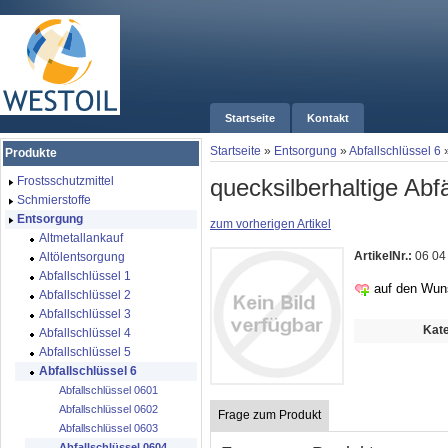
Startseite
Kontakt
Startseite
»
Entsorgung
»
Abfallschlüssel 6
Produkte
quecksilberhaltige Abfä
Frostsschutzmittel
Schmierstoffe
Entsorgung
zum vorherigen Artikel
Altmetallankauf
ArtikelNr.:
06 04
Altölentsorgung
Abfallschlüssel 1
auf den Wun
Abfallschlüssel 2
Abfallschlüssel 3
Kate
Abfallschlüssel 4
Abfallschlüssel 5
Abfallschlüssel 6
Abfallschlüssel 0601
Abfallschlüssel 0602
Frage zum Produkt
Abfallschlüssel 0603
Abfallschlüssel 0604