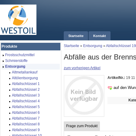
Startseite
Kontakt
Startseite
»
Entsorgung
»
Abfallschlüssel 19
Produkte
Abfälle aus der Brenns
Frostsschutzmittel
Schmierstoffe
Entsorgung
zum vorherigen Artikel
Altmetallankauf
ArtikelNr.:
19 11
Altölentsorgung
Abfallschlüssel 1
auf den Wun
Abfallschlüssel 2
Abfallschlüssel 3
Kate
Abfallschlüssel 4
Abfallschlüssel 5
Abfallschlüssel 6
Abfallschlüssel 7
Abfallschlüssel 8
Frage zum Produkt
Abfallschlüssel 9
Abfallschlüssel 10