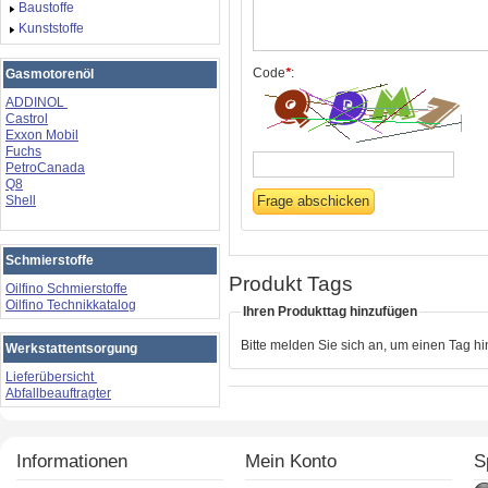
Baustoffe
Kunststoffe
Code
*
:
Gasmotorenöl
ADDINOL
Castrol
Exxon Mobil
Fuchs
PetroCanada
Q8
Shell
Schmierstoffe
Produkt Tags
Oilfino Schmierstoffe
Oilfino Technikkatalog
Ihren Produkttag hinzufügen
Bitte melden Sie sich an, um einen Tag h
Werkstattentsorgung
Lieferübersicht
Abfallbeauftragter
Informationen
Mein Konto
S