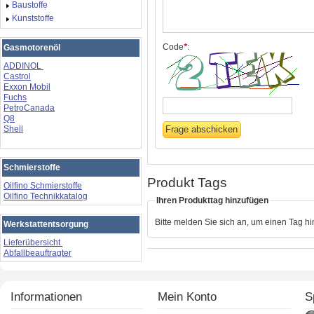
Baustoffe
Kunststoffe
Code
*
:
Gasmotorenöl
ADDINOL
Castrol
Exxon Mobil
Fuchs
PetroCanada
Q8
Shell
Schmierstoffe
Produkt Tags
Oilfino Schmierstoffe
Oilfino Technikkatalog
Ihren Produkttag hinzufügen
Bitte melden Sie sich an, um einen Tag h
Werkstattentsorgung
Lieferübersicht
Abfallbeauftragter
Informationen
Mein Konto
S