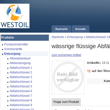
Startseite
Kontakt
Startseite
»
Entsorgung
»
Abfallschlüssel 19
Produkte
wässrige flüssige Abfäl
Frostsschutzmittel
Schmierstoffe
Entsorgung
zum vorherigen Artikel
Altmetallankauf
ArtikelNr.:
19 11
Altölentsorgung
Abfallschlüssel 1
auf den Wun
Abfallschlüssel 2
Abfallschlüssel 3
Kate
Abfallschlüssel 4
Abfallschlüssel 5
Abfallschlüssel 6
Abfallschlüssel 7
Abfallschlüssel 8
Frage zum Produkt
Abfallschlüssel 9
Abfallschlüssel 10