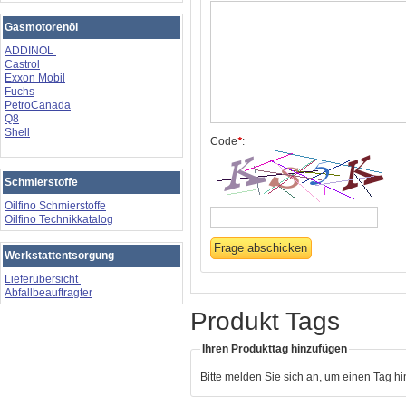
Gasmotorenöl
ADDINOL
Castrol
Exxon Mobil
Fuchs
PetroCanada
Q8
Shell
Code
*
:
Schmierstoffe
Oilfino Schmierstoffe
Oilfino Technikkatalog
Werkstattentsorgung
Lieferübersicht
Abfallbeauftragter
Produkt Tags
Ihren Produkttag hinzufügen
Bitte melden Sie sich an, um einen Tag h