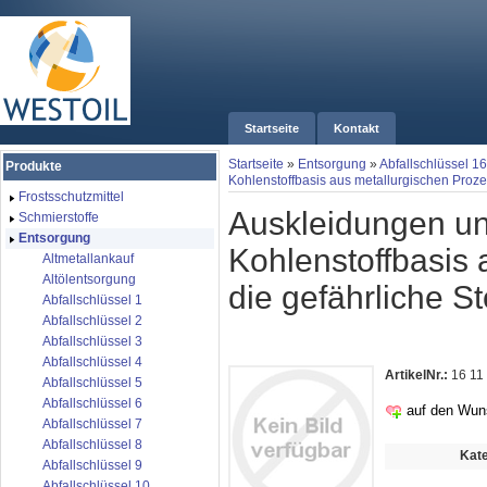
Startseite
Kontakt
Startseite
»
Entsorgung
»
Abfallschlüssel 16
Produkte
Kohlenstoffbasis aus metallurgischen Prozes
Frostsschutzmittel
Auskleidungen und
Schmierstoffe
Entsorgung
Kohlenstoffbasis 
Altmetallankauf
Altölentsorgung
die ge­fährliche S
Abfallschlüssel 1
Abfallschlüssel 2
Abfallschlüssel 3
Abfallschlüssel 4
ArtikelNr.:
16 11
Abfallschlüssel 5
Abfallschlüssel 6
auf den Wun
Abfallschlüssel 7
Abfallschlüssel 8
Kate
Abfallschlüssel 9
Abfallschlüssel 10