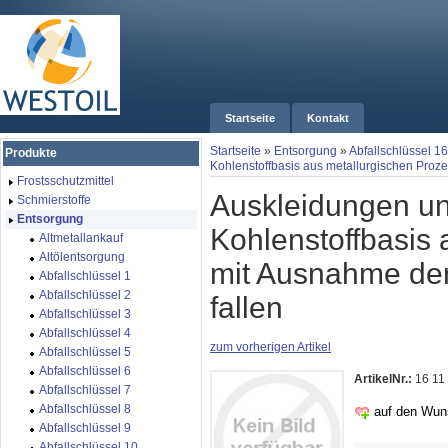
Startseite
Kontakt
Startseite
»
Entsorgung
»
Abfallschlüssel 16
Produkte
Kohlenstoffbasis aus metallurgischen Proze
Frostsschutzmittel
Auskleidungen und
Schmierstoffe
Entsorgung
Kohlenstoffbasis
Altmetallankauf
Altölentsorgung
mit Aus­nahme der
Abfallschlüssel 1
Abfallschlüssel 2
fallen
Abfallschlüssel 3
Abfallschlüssel 4
zum vorherigen Artikel
Abfallschlüssel 5
Abfallschlüssel 6
ArtikelNr.:
16 11
Abfallschlüssel 7
Abfallschlüssel 8
auf den Wun
Abfallschlüssel 9
Abfallschlüssel 10