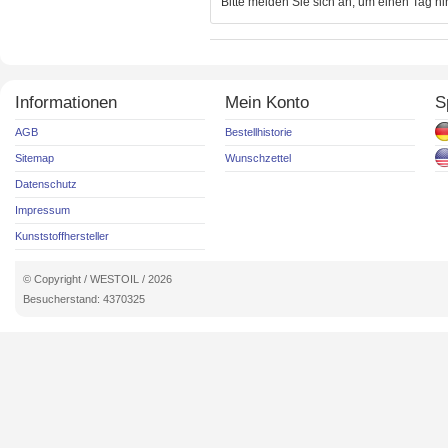
Bitte melden Sie sich an, um einen Tag h
Informationen
Mein Konto
S
AGB
Bestellhistorie
Sitemap
Wunschzettel
Datenschutz
Impressum
Kunststoffhersteller
© Copyright / WESTOIL / 2026
Besucherstand: 4370325