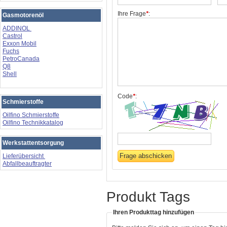
Ihre Frage
*
:
Gasmotorenöl
ADDINOL
Castrol
Exxon Mobil
Fuchs
PetroCanada
Q8
Shell
Code
*
:
Schmierstoffe
Oilfino Schmierstoffe
Oilfino Technikkatalog
Werkstattentsorgung
Lieferübersicht
Abfallbeauftragter
Produkt Tags
Ihren Produkttag hinzufügen